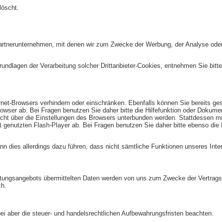
löscht.
artnerunternehmen, mit denen wir zum Zwecke der Werbung, der Analyse oder 
ndlagen der Verarbeitung solcher Drittanbieter-Cookies, entnehmen Sie bitt
ernet-Browsers verhindern oder einschränken. Ebenfalls können Sie bereits gesp
ser ab. Bei Fragen benutzen Sie daher bitte die Hilfefunktion oder Dokumen
nicht über die Einstellungen des Browsers unterbunden werden. Stattdessen mü
 genutzten Flash-Player ab. Bei Fragen benutzen Sie daher bitte ebenso die 
nn dies allerdings dazu führen, dass nicht sämtliche Funktionen unseres Intern
ungsangebots übermittelten Daten werden von uns zum Zwecke der Vertragsabw
ch.
ei aber die steuer- und handelsrechtlichen Aufbewahrungsfristen beachten.