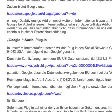
Zudem bietet Google unter
https://tools.google.com/dlpage/gaoptout?hl=de
ein sog. Deaktivierungs-Add-on nebst weiteren Informationen hierzu an. D
Google bei Aufruf unseres Internetauftritts erfasst. Dabei teilt das Add
werden sollen. Dies verhindert aber nicht, dass Informationen an uns o
ebenfalls in dieser Datenschutzerklärung.
„Google+“-Social-Plug-in
In unserem Internetauftritt setzen wir das Plug-in des Social-Networks
94043 USA, nachfolgend nur „Google“ genannt.
Durch die Zertifizierung nach dem EU-US-Datenschutzschild („EU-US Pri
https://www.privacyshield.gov/participant?id=a2zt000000001L5AAI&stat
garantiert Google, dass die Datenschutzvorgaben der EU auch bei der V
Rechtsgrundlage ist Art. 6 Abs. 1 lit. f) DSGVO. Unser berechtigtes Inter
Weitergehende Informationen über die möglichen Plug-ins sowie über der
https://developers.google.com/+/web/
für Sie bereit.
Sofern das Plug-in auf einer der von Ihnen besuchten Seiten unseres Inte
Gründen ist es dabei notwendig, dass Google Ihre IP-Adresse verarbeit