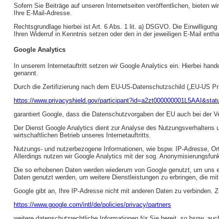
Sofern Sie Beiträge auf unseren Internetseiten veröffentlichen, bieten w
Ihre E-Mail-Adresse.
Rechtsgrundlage hierbei ist Art. 6 Abs. 1 lit. a) DSGVO. Die Einwilligu
Ihren Widerruf in Kenntnis setzen oder den in der jeweiligen E-Mail enth
Google Analytics
In unserem Internetauftritt setzen wir Google Analytics ein. Hierbei 
genannt.
Durch die Zertifizierung nach dem EU-US-Datenschutzschild („EU-US Pri
https://www.privacyshield.gov/participant?id=a2zt000000001L5AAI&stat
garantiert Google, dass die Datenschutzvorgaben der EU auch bei der V
Der Dienst Google Analytics dient zur Analyse des Nutzungsverhaltens uns
wirtschaftlichen Betrieb unseres Internetauftritts.
Nutzungs- und nutzerbezogene Informationen, wie bspw. IP-Adresse, Ort,
Allerdings nutzen wir Google Analytics mit der sog. Anonymisierungsfu
Die so erhobenen Daten werden wiederum von Google genutzt, um uns ein
Daten genutzt werden, um weitere Dienstleistungen zu erbringen, die mi
Google gibt an, Ihre IP-Adresse nicht mit anderen Daten zu verbinden. 
https://www.google.com/intl/de/policies/privacy/partners
weitere datenschutzrechtliche Informationen für Sie bereit, so bspw. au