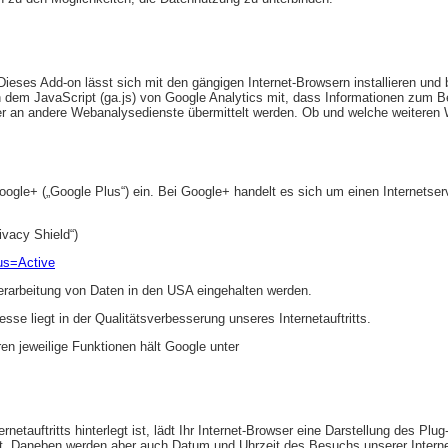
ieses Add-on lässt sich mit den gängigen Internet-Browsern installieren und 
-on dem JavaScript (ga.js) von Google Analytics mit, dass Informationen zum Be
der an andere Webanalysedienste übermittelt werden. Ob und welche weiteren 
 Google+ („Google Plus“) ein. Bei Google+ handelt es sich um einen Internet
vacy Shield“)
us=Active
erarbeitung von Daten in den USA eingehalten werden.
esse liegt in der Qualitätsverbesserung unseres Internetauftritts.
en jeweilige Funktionen hält Google unter
rnetauftritts hinterlegt ist, lädt Ihr Internet-Browser eine Darstellung des P
et. Daneben werden aber auch Datum und Uhrzeit des Besuchs unserer Internet