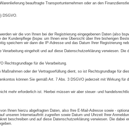
arenlieferung beauftragte Transportunternehmen oder an den Finanzdienstleis
. b) DSGVO.
, werden wir die von Ihnen bei der Registrierung eingegebenen Daten (also bsp
ke der Kundenpflege (bspw. um Ihnen eine Übersicht über Ihre bisherigen Best
ig speichern wir dann die IP-Adresse und das Datum Ihrer Registrierung nebst 
 Verarbeitung eingeholt und auf diese Datenschutzerklärung verwiesen. Die 
SGVO Rechtsgrundlage für die Verarbeitung.
 Maßnahmen oder der Vertragserfüllung dient, so ist Rechtsgrundlage für dies
ndenkontos können Sie gemäß Art. 7 Abs. 3 DSGVO jederzeit mit Wirkung für di
icht mehr erforderlich ist. Hierbei müssen wir aber steuer- und handelsrecht
on Ihnen hierzu abgefragten Daten, also Ihre E-Mail-Adresse sowie - optional 
auf unseren Internetauftritt zugreifen sowie Datum und Uhrzeit Ihrer Anmel
onkret beschreiben und auf diese Datenschutzerklärung verwiesen. Die dabei e
egeben.