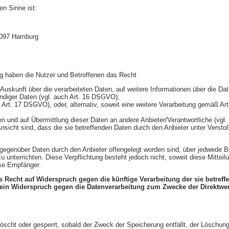
en Sinne ist:
0097 Hamburg
ng haben die Nutzer und Betroffenen das Recht
f Auskunft über die verarbeiteten Daten, auf weitere Informationen über die D
tändiger Daten (vgl. auch Art. 16 DSGVO);
 Art. 17 DSGVO), oder, alternativ, soweit eine weitere Verarbeitung gemäß Ar
ten und auf Übermittlung dieser Daten an andere Anbieter/Verantwortliche (vg
nsicht sind, dass die sie betreffenden Daten durch den Anbieter unter Verst
en gegenüber Daten durch den Anbieter offengelegt worden sind, über jedwede
 zu unterrichten. Diese Verpflichtung besteht jedoch nicht, soweit diese Mit
ese Empfänger.
 Recht auf Widerspruch gegen die künftige Verarbeitung der sie betref
st ein Widerspruch gegen die Datenverarbeitung zum Zwecke der Direktwer
gelöscht oder gesperrt, sobald der Zweck der Speicherung entfällt, der Lösch