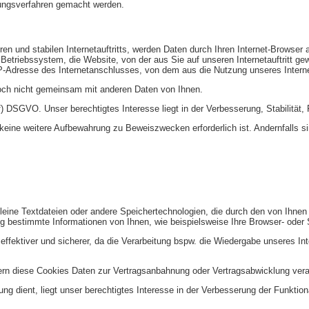
tungsverfahren gemacht werden.
n und stabilen Internetauftritts, werden Daten durch Ihren Internet-Browser
Betriebssystem, die Website, von der aus Sie auf unseren Internetauftritt gew
P-Adresse des Internetanschlusses, von dem aus die Nutzung unseres Interneta
och nicht gemeinsam mit anderen Daten von Ihnen.
f) DSGVO. Unser berechtigtes Interesse liegt in der Verbesserung, Stabilität, F
eine weitere Aufbewahrung zu Beweiszwecken erforderlich ist. Andernfalls sin
kleine Textdateien oder andere Speichertechnologien, die durch den von Ihnen
 bestimmte Informationen von Ihnen, wie beispielsweise Ihre Browser- oder 
, effektiver und sicherer, da die Verarbeitung bspw. die Wiedergabe unseres In
ofern diese Cookies Daten zur Vertragsanbahnung oder Vertragsabwicklung vera
g dient, liegt unser berechtigtes Interesse in der Verbesserung der Funktional