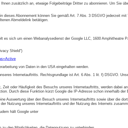
ir Ihnen zusätzlich an, etwaige Folgebeiträge Dritter zu abonnieren. Um Sie üb
ng in dieses Abonnement können Sie gemäß Art. 7 Abs. 3 DSGVO jederzeit mit 
altenen Abmeldelink betätigen.
handelt es sich um einen Webanalysedienst der Google LLC, 1600 Amphitheatre
vacy Shield“)
us=Active
erarbeitung von Daten in den USA eingehalten werden.
eres Internetauftritts. Rechtsgrundlage ist Art. 6 Abs. 1 lit. f) DSGVO. Uns
 Zeit oder Häufigkeit des Besuchs unseres Internetauftritts, werden dabei a
nktion. Durch diese Funktion kürzt Google die IP-Adresse schon innerhalb de
e Auswertung über den Besuch unseres Internetauftritts sowie über die dort
t der Nutzung unseres Internetauftritts und der Nutzung des Internets zusa
Zudem hält Google unter
ch zu den Möglichkeiten, die Datennutzung zu unterbinden.