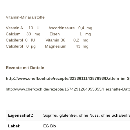
Vitamin-Minaralstoffe
Vitamin A 10 IU Ascorbinsäure 0,4 mg
Calcium 39 mg Eisen 1 mg
Calciferol 0 IU Vitamin B6 0,2 mg
Calciferol 0 µg Magnesium 43 mg
Rezepte mit Datteln
http://www.chefkoch.de/rezepte/323361114387893/Datteln-im-
http://www.chefkoch.de/rezepte/1574291264955355/Herzhafte-Datt
Eigenschaft:
Sojafrei
, glutenfrei
, ohne Nuss
, ohne Schalenfr
Label:
EG Bio