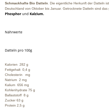
Schmackhafte Bio Datteln
. Die eigentliche Herkunft der Datteln is
Deutschland von Oktober bis Januar. Getrocknete Datteln sind das 
Phosphor
und
Kalzium.
Nährwerte
Datteln pro 100g
Kalorien 282 g
Fettgehalt 0,4 g
Cholesterin mg
Natrium 2 mg
Kalium 656 mg
Kohlenhydrate 75 g
Ballaststoff 8 g
Zucker 63 g
Protein 2,5 g