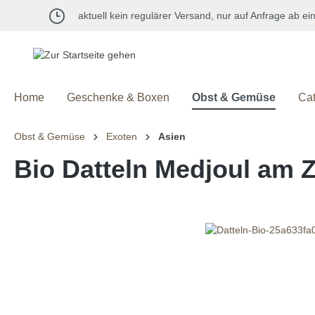
springen
Zur Hauptnavigation springen
aktuell kein regulärer Versand, nur auf Anfrage ab e
Home
Geschenke & Boxen
Obst & Gemüse
Cat
Obst & Gemüse
Exoten
Asien
Bio Datteln Medjoul am 
Bildergalerie überspringen