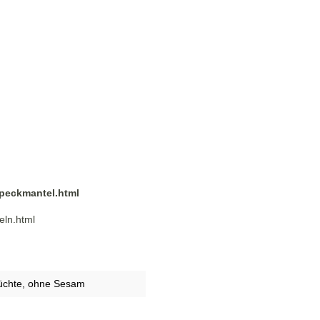
Speckmantel.html
eln.html
üchte
, ohne Sesam