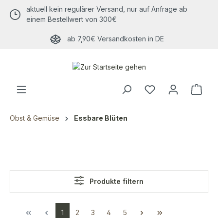
aktuell kein regulärer Versand, nur auf Anfrage ab
alt springen
einem Bestellwert von 300€
ab 7,90€ Versandkosten in DE
Obst & Gemüse
Essbare Blüten
Produkte filtern
1
2
3
4
5