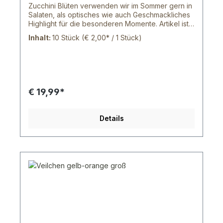
Zucchini Blüten verwenden wir im Sommer gern in
Salaten, als optisches wie auch Geschmackliches
Highlight für die besonderen Momente. Artikel ist
in der Regel nur in den Sommermonaten erhältlich!
Inhalt:
10 Stück
(€ 2,00* / 1 Stück)
Bitte Wunschlieferdatum bei der Bestellung
angeben!
€ 19,99*
Details