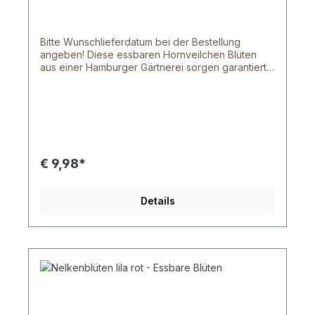
sollten diese kühl gelagert werden. Im
Kühlschrank halten die Blüten 3 - 5 Tage. Dies
hängt von der Blütensorte und der dicke der
Bitte Wunschlieferdatum bei der Bestellung
Blütenblätter ab. Bei Fragen schreib uns doch
angeben! Diese essbaren Hornveilchen Blüten
gerne oder rufe uns an.
aus einer Hamburger Gärtnerei sorgen garantiert
für eine ansehnliche Abwechslung auf deinem
Teller. Mit den Blüten & Blumen aus unserem Shop
sind deinen Ideen keinen Grenzen gesetzt, denn
mit ihnen lassen sich tolle Gerichte zaubern und
verschönern. Die, ursprünglich für die gehobene
Gastronomie gedachten, Blüten und Blumen
werden von einem norddeutschen Bauern frisch
€ 9,98*
geerntet und wurden von der Lebensmittelaufsicht
als essbar anerkannt. Unsere Blüten sind zwar
etwas kleiner, als die herkömmlichen Blüten von
Details
Topfpflanzen oder ähnliches, aber das liegt
daran, dass diese Blüten natürlich wachsen
können. Wir versenden von Montag bis Freitag
per UPS oder DHL. Innerhalb Hamburg können wir
dir auch nach Absprachen deine Ware von
Montag bis Samstag zu stellen. Leider können wir
dir die Wunschtag Option von DHL nicht
zusichern, da der Transportweg zu lang wäre.
Aber schreibe uns doch deinen Wunschliefertag