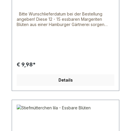
sollten diese kühl gelagert werden. Im
Kühlschrank halten die Blüten 3 - 5 Tage. Dies
hängt von der Blütensorte und der dicke der
Bitte Wunschlieferdatum bei der Bestellung
Blütenblätter ab. Bei Fragen schreib uns doch
angeben! Diese 12 - 15 essbaren Margeriten
gerne oder rufe uns an.
Blüten aus einer Hamburger Gärtnerei sorgen
garantiert für eine ansehnliche Abwechslung auf
deinem Teller. Mit den Blüten & Blumen aus
unserem Shop sind deinen Ideen keinen Grenzen
gesetzt, denn mit ihnen lassen sich tolle Gerichte
zaubern und verschönern. Die, ursprünglich für
die gehobene Gastronomie gedachten, Blüten
und Blumen werden von einem norddeutschen
€ 9,98*
Bauern frisch geerntet und wurden von der
Lebensmittelaufsicht als essbar anerkannt. Unsere
Blüten sind zwar etwas kleiner, als die
Details
herkömmlichen Blüten von Topfpflanzen oder
ähnliches, aber das liegt daran, dass diese Blüten
natürlich wachsen können. Wir versenden von
Montag bis Freitag per UPS oder DHL. Innerhalb
Hamburg können wir dir auch nach Absprachen
deine Ware von Montag bis Samstag zu stellen.
Leider können wir dir die Wunschtag Option von
DHL nicht zusichern, da der Transportweg zu lang
wäre. Aber schreibe uns doch deinen
Wunschliefertag in das Kommentarfeld deiner