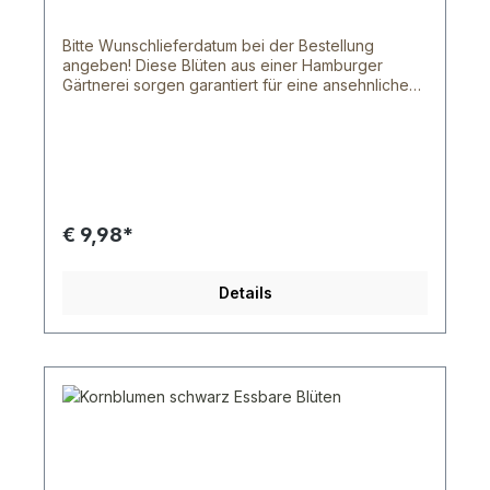
Kühlschrank halten die Blüten 3 - 5 Tage. Dies
hängt von der Blütensorte und der dicke der
Bitte Wunschlieferdatum bei der Bestellung
Blütenblätter ab. Bei Fragen schreib uns doch
angeben! Diese Blüten aus einer Hamburger
gerne oder rufe uns an.
Gärtnerei sorgen garantiert für eine ansehnliche
Abwechslung auf deinem Teller. Mit den Blüten &
Blumen aus unserem Shop sind deinen Ideen
keinen Grenzen gesetzt, denn mit ihnen lassen
sich tolle Gerichte zaubern und verschönern. Die,
ursprünglich für die gehobene Gastronomie
gedachten, Blüten und Blumen werden von einem
norddeutschen Bauern frisch geerntet und
€ 9,98*
wurden von der Lebensmittelaufsicht als essbar
anerkannt. Unsere Blüten sind zwar etwas kleiner,
als die herkömmlichen Blüten von Topfpflanzen
Details
oder ähnliches, aber das liegt daran, dass diese
Blüten natürlich wachsen können. Wir versenden
von Montag bis Freitag per UPS oder DHL.
Innerhalb Hamburg können wir dir auch nach
Absprachen deine Ware von Montag bis Samstag
zu stellen. Leider können wir dir die Wunschtag
Option von DHL nicht zusichern, da der
Transportweg zu lang wäre. Aber schreibe uns
doch deinen Wunschliefertag in das
Kommentarfeld deiner Bestellung und wir