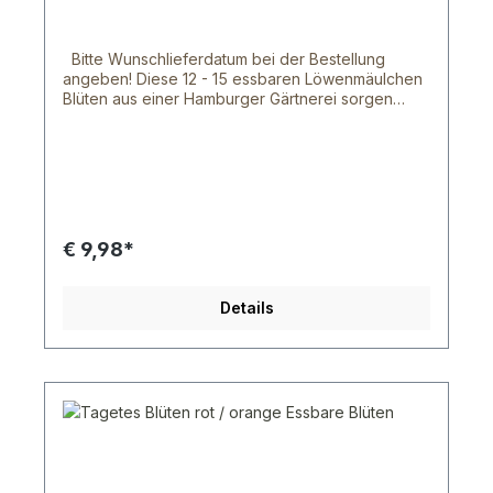
möglichst lange frisch bleiben, sollten diese kühl
gelagert werden. Im Kühlschrank halten die Blüten
3 - 5 Tage. Dies hängt von der Blütensorte und
Bitte Wunschlieferdatum bei der Bestellung
der dicke der Blütenblätter ab. Bei Fragen
angeben! Diese 12 - 15 essbaren Löwenmäulchen
schreib uns doch gerne oder rufe uns an.
Blüten aus einer Hamburger Gärtnerei sorgen
garantiert für eine ansehnliche Abwechslung auf
deinem Teller. Mit den Blüten & Blumen aus
unserem Shop sind deinen Ideen keinen Grenzen
gesetzt, denn mit ihnen lassen sich tolle Gerichte
zaubern und verschönern. Die, ursprünglich für
die gehobene Gastronomie gedachten, Blüten
und Blumen werden von einem norddeutschen
€ 9,98*
Bauern frisch geerntet und wurden von der
Lebensmittelaufsicht als essbar anerkannt. Unsere
Blüten sind zwar etwas kleiner, als die
Details
herkömmlichen Blüten von Topfpflanzen oder
ähnliches, aber das liegt daran, dass diese Blüten
natürlich wachsen können. Wir versenden von
Montag bis Freitag per UPS oder DHL. Innerhalb
Hamburg können wir dir auch nach Absprachen
deine Ware von Montag bis Samstag zu stellen.
Leider können wir dir die Wunschtag Option von
DHL nicht zusichern, da der Transportweg zu lang
wäre. Aber schreibe uns doch deinen