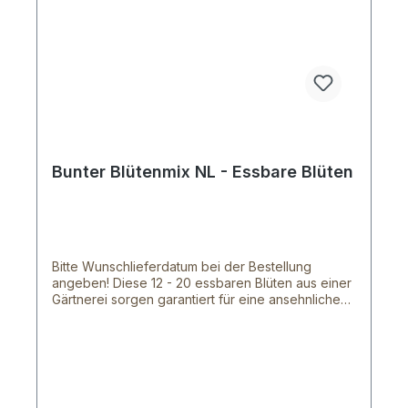
Bunter Blütenmix NL - Essbare Blüten
Bitte Wunschlieferdatum bei der Bestellung
angeben! Diese 12 - 20 essbaren Blüten aus einer
Gärtnerei sorgen garantiert für eine ansehnliche
Abwechslung auf deinem Teller. Mit den Blüten &
Blumen aus unserem Shop sind deinen Ideen
keinen Grenzen gesetzt, denn mit ihnen lassen
sich tolle Gerichte zaubern und verschönern. Die,
ursprünglich für die gehobene Gastronomie
gedachten, Blüten und Blumen werden von einem