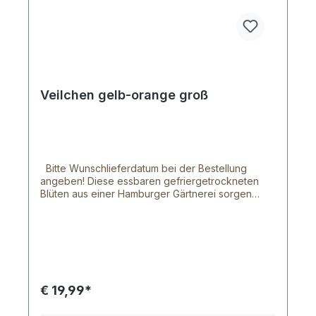
Veilchen gelb-orange groß
Bitte Wunschlieferdatum bei der Bestellung
angeben! Diese essbaren gefriergetrockneten
Blüten aus einer Hamburger Gärtnerei sorgen
garantiert für eine ansehnliche Abwechslung auf
deinem Teller. Mit den Blüten & Blumen aus
unserem Shop sind deinen Ideen keinen Grenzen
gesetzt, denn mit ihnen lassen sich tolle Gerichte
zaubern und verschönern. Die, ursprünglich für
die gehobene Gastronomie gedachten, Blüten
und Blumen werden von einem norddeutschen
€ 19,99*
Bauern frisch geerntet und wurden von der
Lebensmittelaufsicht als essbar anerkannt. Unsere