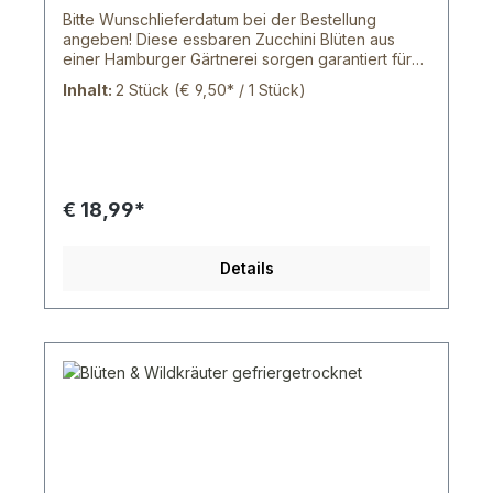
Bitte Wunschlieferdatum bei der Bestellung
angeben! Diese essbaren Zucchini Blüten aus
einer Hamburger Gärtnerei sorgen garantiert für
eine ansehnliche Abwechslung auf deinem Teller.
Inhalt:
2 Stück
(€ 9,50* / 1 Stück)
Mit den Blüten & Blumen aus unserem Shop sind
deinen Ideen keinen Grenzen gesetzt, denn mit
ihnen lassen sich tolle Gerichte zaubern und
verschönern. Die, ursprünglich für die gehobene
Gastronomie gedachten, Blüten und Blumen
werden von einem norddeutschen Bauern frisch
€ 18,99*
geerntet und wurden von der Lebensmittelaufsicht
als essbar anerkannt. Unsere Blüten sind zwar
etwas kleiner, als die herkömmlichen Blüten von
Details
Topfpflanzen oder ähnliches, aber das liegt
daran, dass diese Blüten natürlich wachsen
können. Wir versenden von Montag bis Freitag
per UPS oder DHL. Innerhalb Hamburg können wir
dir auch nach Absprachen deine Ware von
Montag bis Samstag zu stellen. Leider können wir
dir die Wunschtag Option von DHL nicht
zusichern, da der Transportweg zu lang wäre.
Aber schreibe uns doch deinen Wunschliefertag
in das Kommentarfeld deiner Bestellung und wir
versuchen unser bestes dein Paket rechtzeitig zu