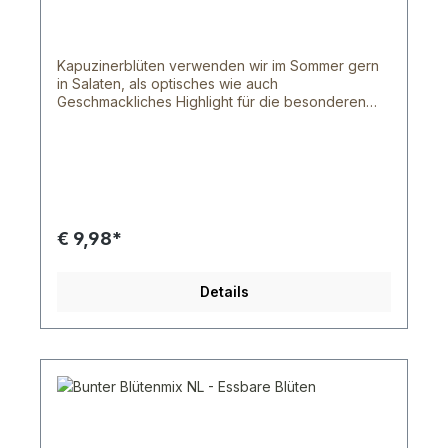
und Blumen Damit deine essbaren Blüten
möglichst lange frisch bleiben, sollten diese kühl
gelagert werden. Im Kühlschrank halten die Blüten
3 - 5 Tage. Dies hängt von der Blütensorte und
Kapuzinerblüten verwenden wir im Sommer gern
der dicke der Blütenblätter ab. Bei Fragen
in Salaten, als optisches wie auch
schreib uns doch gerne oder rufe uns an.
Geschmackliches Highlight für die besonderen
Momente. Artikel ist in der Regel nur in den
Sommermonaten erhältlich! Schale beinhaltet 8-15
Blüten, je nach Verfügbarkeit! Handelsklasse I
Versand vorwiegend von Montag - Donnerstag
per UPS oder DHL, in Hamburg erfolgt die
Auslieferung von Mo-Sa nach Absprache.
Express- und Auslandslieferung ggf. kurzfristig
€ 9,98*
möglich, bitte nehme dazu vor deiner ersten
Bestellung einmal Kontakt mit uns auf.
Verfügbarkeit wechselt jeden Tag, bitte
Details
kontaktiere uns bei speziellen Anfragen und wir
geben gern einen Überblick was wohl verfügbar
ist oder sein sollte. Essbare Blüten liefern wir das
Ganze Jahr. Bitte Wunschlieferdatum bei der
Bestellung angeben!