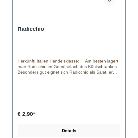
Radicchio
Herkunft: Italien Handelsklasse: I Am besten lagert
man Radicchio im Gemüsefach des Kühlschrankes.
Besonders gut eignet sich Radicchio als Salat, er
sieht nicht nur schön aus, sondern schmeckt auch
noch fabelhaft.
€ 2,90*
Details